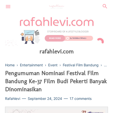
rafahlevi.com
Home
›
Entertainment
›
Event
›
Festival Film Bandung
›
Film 
Pengumuman Nominasi Festival Film
Bandung Ke-37 Film Budi Pekerti Banyak
FINANCE
Dinominasikan
SUSTAINABLE
BEAUTY
Rafahlevi
September 24, 2024
17 comments
TECHNOLOGY
HEALTH