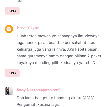
itu.
REPLY
Herva Yulyanti
21 March 2025 at 01:41
Huah teteh mewah yo senangnya liat viewnya
juga cocok pisan buat bukber sahabat atau
keluarga juga yang lainnya. AKu kabita pisan
sama guramenya mmm dengan pilihan 2 paket
kayaknya mending pilih keduanya ya teh :D
REPLY
fanny Nila (dcatqueen.com)
22 March 2025 at 14:29
Dah lama banget ke bandung akutu 😍😍😍.
Pengen sih kesana lagi.