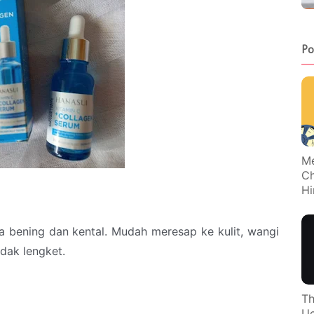
Po
Me
Ch
Hi
a bening dan kental. Mudah meresap ke kulit, wangi
dak lengket.
Th
Uc