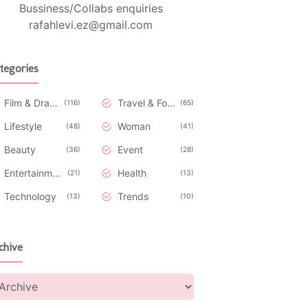
Bussiness/Collabs enquiries
rafahlevi.ez@gmail.com
tegories
Film & Drakor
Travel & Food
116
65
Lifestyle
Woman
48
41
Beauty
Event
36
28
Entertainment
Health
21
13
Technology
Trends
13
10
chive