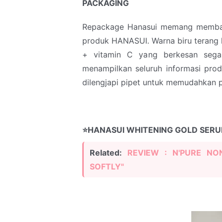
PACKAGING
Repackage Hanasui memang membaw
produk HANASUI. Warna biru terang k
+ vitamin C yang berkesan sega
menampilkan seluruh informasi prod
dilengjapi pipet untuk memudahkan
⭐HANASUI WHITENING GOLD SER
Related:
REVIEW : N'PURE NO
SOFTLY"