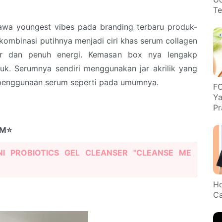
Te
a youngest vibes pada branding terbaru produk-
ombinasi putihnya menjadi ciri khas serum collagen
r dan penuh energi. Kemasan box nya lengakp
uk. Serumnya sendiri menggunakan jar akrilik yang
 penggunaan serum seperti pada umumnya.
FO
Ya
Pr
UM⭐
NI PROBIOTICS GEL CLEANSER "CLEANSE ME
Ho
Ca