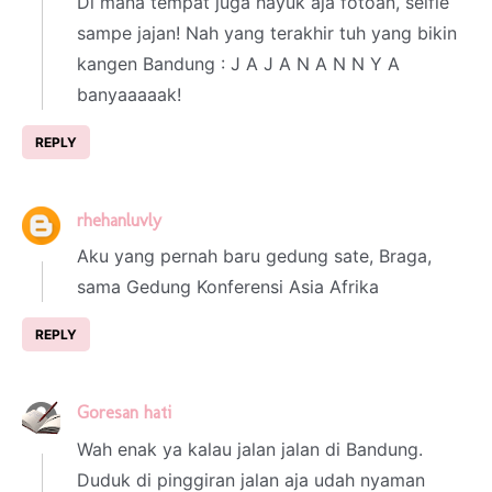
Di mana tempat juga hayuk aja fotoan, selfie
sampe jajan! Nah yang terakhir tuh yang bikin
kangen Bandung : J A J A N A N N Y A
banyaaaaak!
REPLY
rhehanluvly
8 March 2023 at 15:19
Aku yang pernah baru gedung sate, Braga,
sama Gedung Konferensi Asia Afrika
REPLY
Goresan hati
15 March 2023 at 04:27
Wah enak ya kalau jalan jalan di Bandung.
Duduk di pinggiran jalan aja udah nyaman