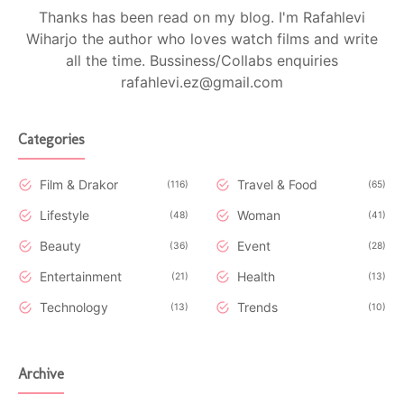
Thanks has been read on my blog. I'm Rafahlevi
Wiharjo the author who loves watch films and write
all the time. Bussiness/Collabs enquiries
rafahlevi.ez@gmail.com
Categories
Film & Drakor
Travel & Food
116
65
Lifestyle
Woman
48
41
Beauty
Event
36
28
Entertainment
Health
21
13
Technology
Trends
13
10
Archive