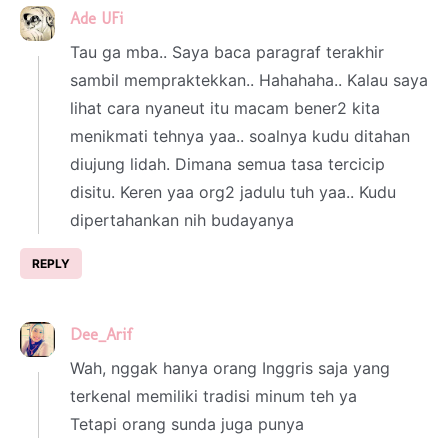
Ade UFi
4 March 2024 at 04:50
Tau ga mba.. Saya baca paragraf terakhir
sambil mempraktekkan.. Hahahaha.. Kalau saya
lihat cara nyaneut itu macam bener2 kita
menikmati tehnya yaa.. soalnya kudu ditahan
diujung lidah. Dimana semua tasa tercicip
disitu. Keren yaa org2 jadulu tuh yaa.. Kudu
dipertahankan nih budayanya
REPLY
Dee_Arif
4 March 2024 at 15:10
Wah, nggak hanya orang Inggris saja yang
terkenal memiliki tradisi minum teh ya
Tetapi orang sunda juga punya