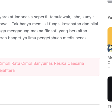
yarakat Indonesia seperti temulawak, jahe, kunyit
Po
owali. Tak hanya memiliki fungsi kesehatan dan nilai
juga mengadung makna filosofi yang berkaitan
eren banget ya ilmu pengetahuan medis nenek
Me
Ch
imol! Ratu Cimol Banyumas Resika Caesaria
Hi
ejahtera
Th
Uc