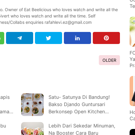
Te
wo. Owner of Eat Beelicious who loves watch and write all the
vert who loves watch and write all the time. Self
ness/Collabs enquiries rafahlevi.ez@gmail.com
p
FO
Ya
OLDER
Pr
apis
Satu- Satunya Di Bandung!
Bakso Djando Guntursari
sama
Berkonsep Open Kitchen
Ho
Ca
Hadirkan Bakso Topping
mbu
Lebih Dari Sekedar Minuman,
Djando Dengan Kuah Bone
Na Booster Cara Baru
Broth Yang Istimewa