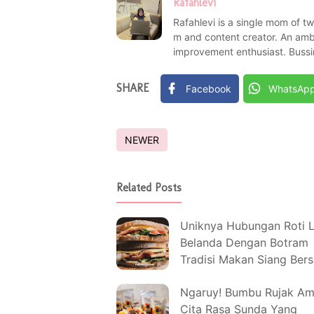
Rafahlevi
Rafahlevi is a single mom of t
m and content creator. An ambi
improvement enthusiast. Bussi
SHARE
Facebook
WhatsAp
NEWER
Related Posts
Uniknya Hubungan Roti L
Belanda Dengan Botram
Tradisi Makan Siang Ber
Suku Sunda
Ngaruy! Bumbu Rujak A
Cita Rasa Sunda Yang