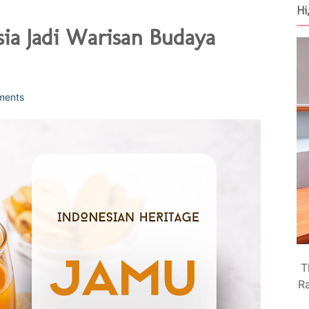
Hi
ia Jadi Warisan Budaya
ments
T
Ra