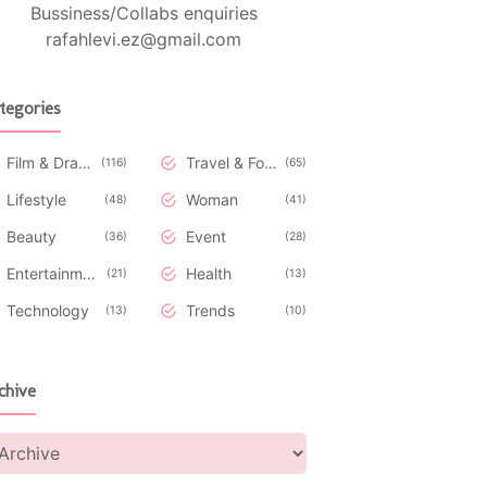
Bussiness/Collabs enquiries
rafahlevi.ez@gmail.com
tegories
Film & Drakor
Travel & Food
116
65
Lifestyle
Woman
48
41
Beauty
Event
36
28
Entertainment
Health
21
13
Technology
Trends
13
10
chive