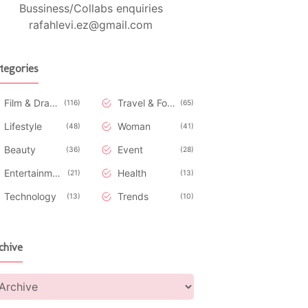
Bussiness/Collabs enquiries
rafahlevi.ez@gmail.com
tegories
Film & Drakor
Travel & Food
116
65
Lifestyle
Woman
48
41
Beauty
Event
36
28
Entertainment
Health
21
13
Technology
Trends
13
10
chive