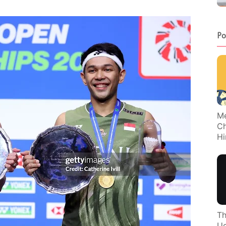
Po
Me
Ch
Hi
Th
Uc