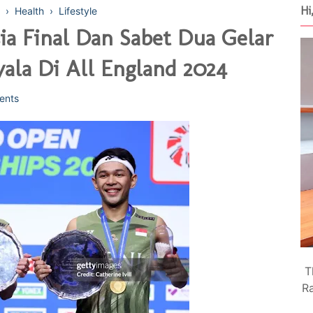
Hi
›
Health
›
Lifestyle
ia Final Dan Sabet Dua Gelar
yala Di All England 2024
ents
T
Ra