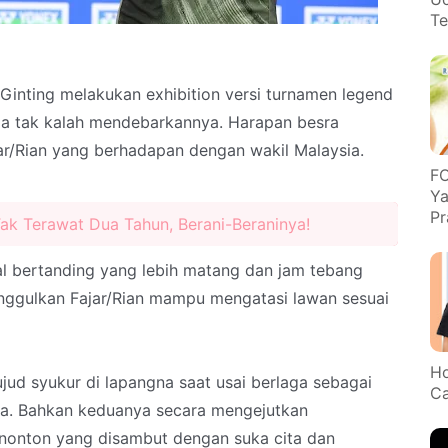
Te
Ginting melakukan exhibition versi turnamen legend
juga tak kalah mendebarkannya. Harapan besra
r/Rian yang berhadapan dengan wakil Malaysia.
FO
Ya
Pr
k Terawat Dua Tahun, Berani-Beraninya!
l bertanding yang lebih matang dan jam tebang
nggulkan Fajar/Rian mampu mengatasi lawan sesuai
Ho
ujud syukur di lapangna saat usai berlaga sebagai
Ca
ya. Bahkan keduanya secara mengejutkan
enonton yang disambut dengan suka cita dan