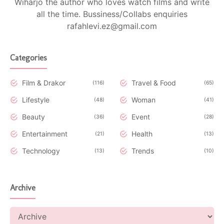
Wiharjo the author who loves watch films and write
all the time. Bussiness/Collabs enquiries
rafahlevi.ez@gmail.com
Categories
Film & Drakor
Travel & Food
116
65
Lifestyle
Woman
48
41
Beauty
Event
36
28
Entertainment
Health
21
13
Technology
Trends
13
10
Archive