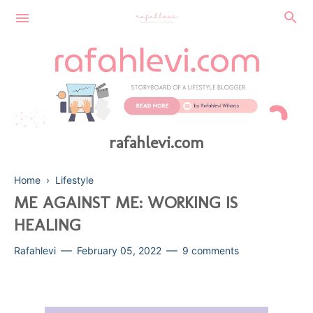
rafahlevi.com
Home
›
Lifestyle
ME AGAINST ME: WORKING IS
HEALING
FINANCE
Rafahlevi
February 05, 2022
9 comments
SUSTAINABLE
BEAUTY
TECHNOLOGY
HEALTH