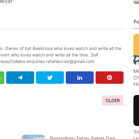
rakyat"
Po
wo. Owner of Eat Beelicious who loves watch and write all the
vert who loves watch and write all the time. Self
ness/Collabs enquiries rafahlevi.ez@gmail.com
Me
Ch
p
Hi
OLDER
Th
Ramadhan Tetap Sehat Dan
Uc