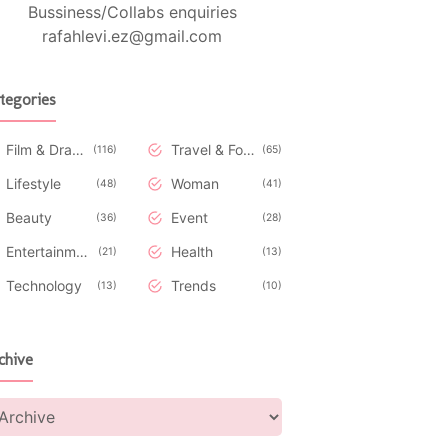
Bussiness/Collabs enquiries
rafahlevi.ez@gmail.com
tegories
Film & Drakor
Travel & Food
116
65
Lifestyle
Woman
48
41
Beauty
Event
36
28
Entertainment
Health
21
13
Technology
Trends
13
10
chive