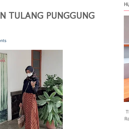
Hi
UAN TULANG PUNGGUNG
nts
T
Ra