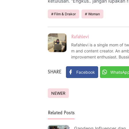
ketulusan. "Engkus.. jangan lupakan 
Film & Drakor
Woman
Rafahlevi
Rafahlevi is a single mom of t
m and content creator. An ambi
improvement enthusiast. Bussi
SHARE
Facebook
WhatsAp
NEWER
Related Posts
Gandeng Influencer dan