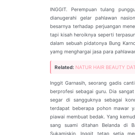
INGGIT. Perempuan tulang punggu
dianugerahi gelar pahlawan nasi
besarnya terhadap perjuangan mene
tapi kisah heroiknya seperti terpas
dalam sebuah pidatonya Bung Karno
yamg menghargai jasa para pahlawa
Related:
NATUR HAIR BEAUTY DAT
Inggit Garnasih, seorang gadis cant
berprofesi sebagai guru. Dia sang
segar di sangguknya sebagai kon
terdapat beberapa pohon mawar ya
piawai membuat bedak. Yang kemudia
sang suami ditahan Belanda di B
Sukamiskin, Inggit tetap setia 