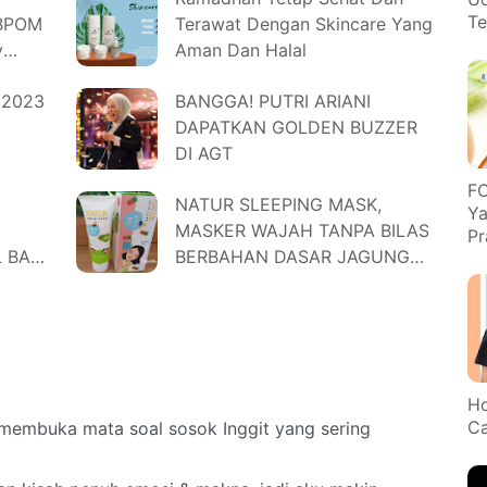
Te
BBPOM
Terawat Dengan Skincare Yang
y
Aman Dan Halal
 2023
BANGGA! PUTRI ARIANI
DAPATKAN GOLDEN BUZZER
DI AGT
FO
NATUR SLEEPING MASK,
Ya
MASKER WAJAH TANPA BILAS
Pr
 BAGI
BERBAHAN DASAR JAGUNG
DAN GANDUM.
Ho
Ca
membuka mata soal sosok Inggit yang sering