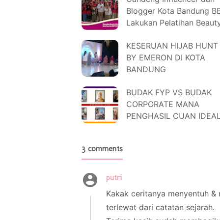
Blogger Kota Bandung 
Lakukan Pelatihan Beaut
Enthusiast Demi Edukasi
KESERUAN HIJAB HUNT
Masyarakat Kosmetik
BY EMERON DI KOTA
Berbahaya
BANDUNG
BUDAK FYP VS BUDAK
CORPORATE MANA
PENGHASIL CUAN IDEAL
IBU TUNGGAL
3 comments
putri
26 September 2025 at 18:59
Kakak ceritanya menyentuh & 
terlewat dari catatan sejarah.