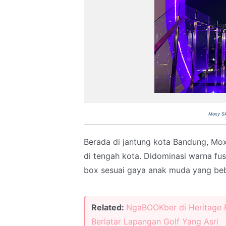
Moxy Sk
Berada di jantung kota Bandung, Mo
di tengah kota. Didominasi warna fu
box sesuai gaya anak muda yang be
Related:
NgaBOOKber di Heritage 
Berlatar Lapangan Golf Yang Asri