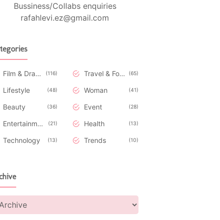
Bussiness/Collabs enquiries
rafahlevi.ez@gmail.com
tegories
Film & Drakor
Travel & Food
116
65
Lifestyle
Woman
48
41
Beauty
Event
36
28
Entertainment
Health
21
13
Technology
Trends
13
10
chive