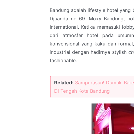
Bandung adalah lifestyle hotel yang 
Djuanda no 69. Moxy Bandung, hote
International. Ketika memasuki lob
dari atmosfer hotel pada umum
konvensional yang kaku dan formal,
industrial dengan hadirnya stylish
ch
fashionable.
Related:
Sampurasun! Dumuk Bare
Di Tengah Kota Bandung