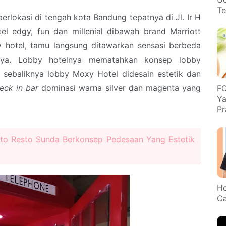
Te
berlokasi di tengah kota Bandung tepatnya di Jl. Ir H
l edgy, fun dan millenial dibawah brand Marriott
by hotel, tamu langsung ditawarkan sensasi berbeda
nya. Lobby hotelnya mematahkan konsep lobby
 sebaliknya lobby Moxy Hotel didesain estetik dan
eck in bar
dominasi warna silver dan magenta yang
FO
Ya
Pr
to Resto Sunda Berkonsep Pedesaan Yang Estetik
Ho
Ca