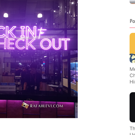
Po
Me
Ch
Hi
Th
Uc