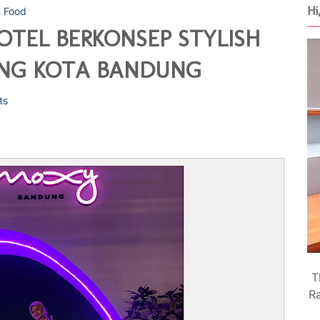
Hi
& Food
TEL BERKONSEP STYLISH
UNG KOTA BANDUNG
ts
T
Ra