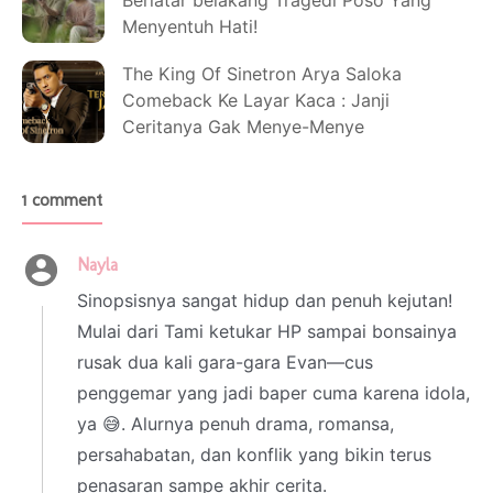
Menyentuh Hati!
The King Of Sinetron Arya Saloka
Comeback Ke Layar Kaca : Janji
Ceritanya Gak Menye-Menye
1 comment
Nayla
4 August 2025 at 20:47
Sinopsisnya sangat hidup dan penuh kejutan!
Mulai dari Tami ketukar HP sampai bonsainya
rusak dua kali gara-gara Evan—cus
penggemar yang jadi baper cuma karena idola,
ya 😅. Alurnya penuh drama, romansa,
persahabatan, dan konflik yang bikin terus
penasaran sampe akhir cerita.