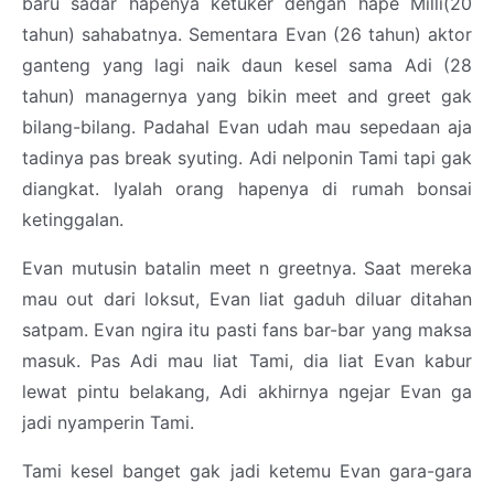
baru sadar hapenya ketuker dengan hape Milli(20
tahun) sahabatnya. Sementara Evan (26 tahun) aktor
ganteng yang lagi naik daun kesel sama Adi (28
tahun) managernya yang bikin meet and greet gak
bilang-bilang. Padahal Evan udah mau sepedaan aja
tadinya pas break syuting. Adi nelponin Tami tapi gak
diangkat. Iyalah orang hapenya di rumah bonsai
ketinggalan.
Evan mutusin batalin meet n greetnya. Saat mereka
mau out dari loksut, Evan liat gaduh diluar ditahan
satpam. Evan ngira itu pasti fans bar-bar yang maksa
masuk. Pas Adi mau liat Tami, dia liat Evan kabur
lewat pintu belakang, Adi akhirnya ngejar Evan ga
jadi nyamperin Tami.
Tami kesel banget gak jadi ketemu Evan gara-gara