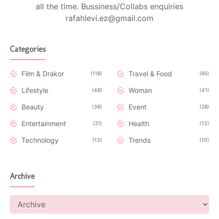
all the time. Bussiness/Collabs enquiries
rafahlevi.ez@gmail.com
Categories
Film & Drakor
Travel & Food
116
65
Lifestyle
Woman
48
41
Beauty
Event
36
28
Entertainment
Health
21
13
Technology
Trends
13
10
Archive